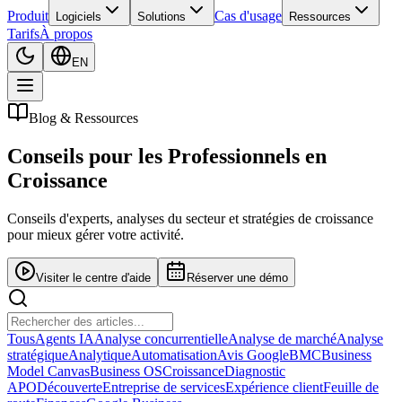
Produit
Cas d'usage
Logiciels
Solutions
Ressources
Tarifs
À propos
EN
Blog & Ressources
Conseils pour les
Professionnels en
Croissance
Conseils d'experts, analyses du secteur et stratégies de croissance
pour mieux gérer votre activité.
Visiter le centre d'aide
Réserver une démo
Tous
Agents IA
Analyse concurrentielle
Analyse de marché
Analyse
stratégique
Analytique
Automatisation
Avis Google
BMC
Business
Model Canvas
Business OS
Croissance
Diagnostic
APO
Découverte
Entreprise de services
Expérience client
Feuille de