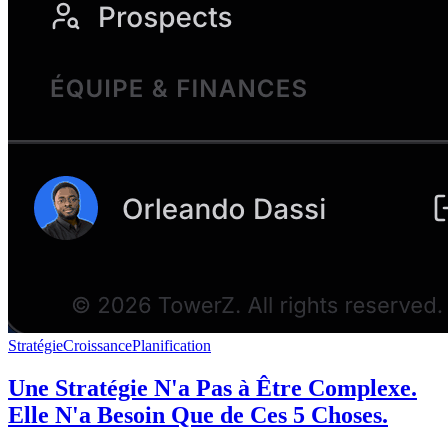
Stratégie
Croissance
Planification
Une Stratégie N'a Pas à Être Complexe.
Elle N'a Besoin Que de Ces 5 Choses.