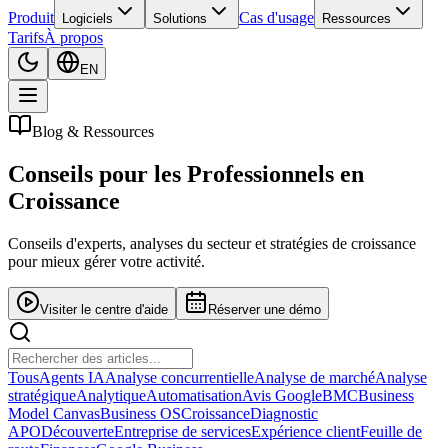
Produit
Cas d'usage
Logiciels
Solutions
Ressources
Tarifs
À propos
EN
Blog & Ressources
Conseils pour les
Professionnels en
Croissance
Conseils d'experts, analyses du secteur et stratégies de croissance
pour mieux gérer votre activité.
Visiter le centre d'aide
Réserver une démo
Tous
Agents IA
Analyse concurrentielle
Analyse de marché
Analyse
stratégique
Analytique
Automatisation
Avis Google
BMC
Business
Model Canvas
Business OS
Croissance
Diagnostic
APO
Découverte
Entreprise de services
Expérience client
Feuille de