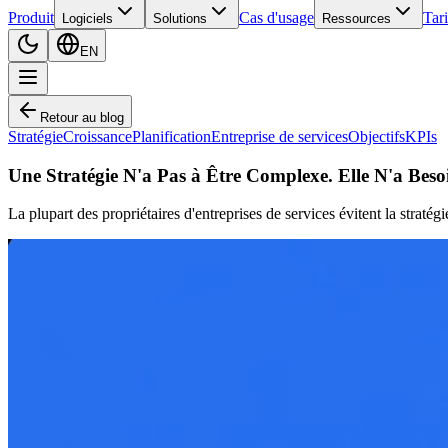
Produit
Cas d'usage
Tari
Logiciels
Solutions
Ressources
EN
Retour au blog
Stratégie
Croissance
Planification
Entreprise de services
Objectifs
KPIs
Une Stratégie N'a Pas à Être Complexe. Elle N'a Beso
La plupart des propriétaires d'entreprises de services évitent la stratég