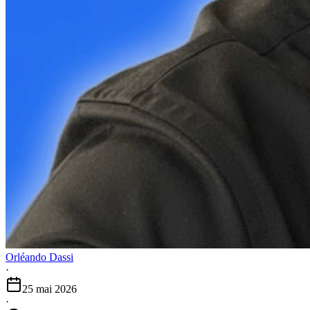
Orléando Dassi
·
25 mai 2026
·