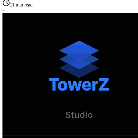
11 min read
·