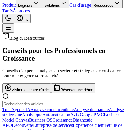
Produit
Cas d'usage
Logiciels
Solutions
Ressources
Tarifs
À propos
EN
Blog & Ressources
Conseils pour les
Professionnels en
Croissance
Conseils d'experts, analyses du secteur et stratégies de croissance
pour mieux gérer votre activité.
Visiter le centre d'aide
Réserver une démo
Tous
Agents IA
Analyse concurrentielle
Analyse de marché
Analyse
stratégique
Analytique
Automatisation
Avis Google
BMC
Business
Model Canvas
Business OS
Croissance
Diagnostic
APO
Découverte
Entreprise de services
Expérience client
Feuille de