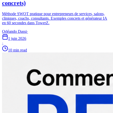
concrets)
Méthode SWOT pratique pour entrepreneurs de services, salons,
cliniques, coachs, consultants. Exemples concrets et générateur IA
en 60 secondes dans TowerZ.
Orléando Dassi
·
1 juin 2026
·
10 min read