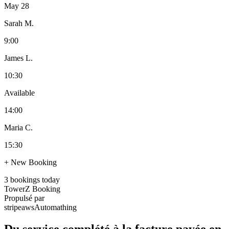
May 28
Sarah M.
9:00
James L.
10:30
Available
14:00
Maria C.
15:30
+ New Booking
3 bookings today
TowerZ Booking
Propulsé par
stripe
aws
Automathing
Du service complété à la facture payée en