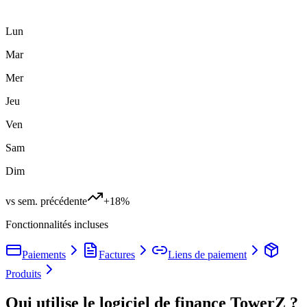
Lun
Mar
Mer
Jeu
Ven
Sam
Dim
vs sem. précédente
+18%
Fonctionnalités incluses
Paiements
Factures
Liens de paiement
Produits
Qui utilise le logiciel de finance TowerZ ?