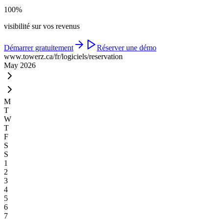
100%
visibilité sur vos revenus
Démarrer gratuitement
Réserver une démo
www.towerz.ca
/fr/logiciels/reservation
May 2026
M
T
W
T
F
S
S
1
2
3
4
5
6
7