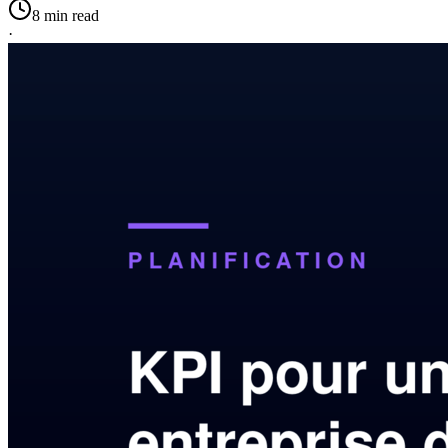
8 min read
·