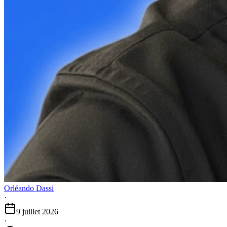
Orléando Dassi
·
9 juillet 2026
·