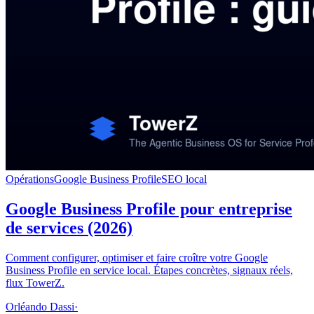
Opérations
Google Business Profile
SEO local
Google Business Profile pour entreprise
de services (2026)
Comment configurer, optimiser et faire croître votre Google
Business Profile en service local. Étapes concrètes, signaux réels,
flux TowerZ.
Orléando Dassi
·