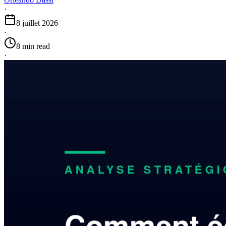
·
8 juillet 2026
·
8 min read
·