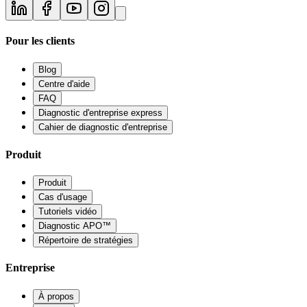
Pour les clients
Blog
Centre d'aide
FAQ
Diagnostic d'entreprise express
Cahier de diagnostic d'entreprise
Produit
Produit
Cas d'usage
Tutoriels vidéo
Diagnostic APO™
Répertoire de stratégies
Entreprise
À propos