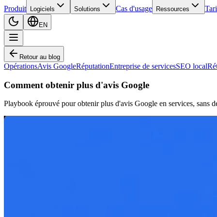
Produit
Cas d'usage
Tari
Logiciels
Solutions
Ressources
EN
Retour au blog
Opérations
Avis Google
Réputation
Entreprise de services
SEO local
Ré
Comment obtenir plus d'avis Google
Playbook éprouvé pour obtenir plus d'avis Google en services, sans 