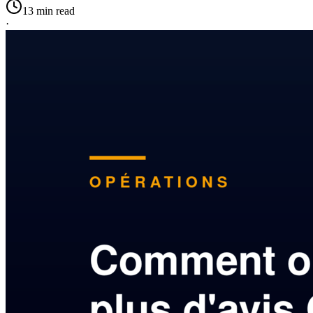
13 min read
·