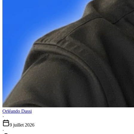
Orléando Dassi
·
9 juillet 2026
·