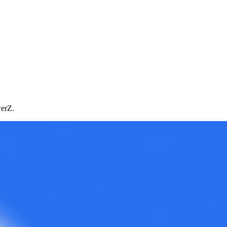
werZ.