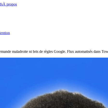
fs
À propos
tention
demande maladroite ni bris de règles Google. Flux automatisés dans To